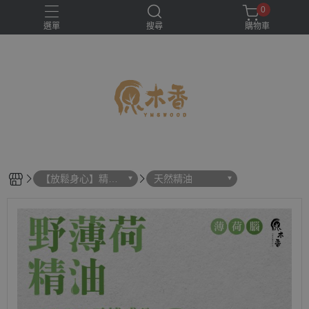
0
選單
搜尋
購物車
【放鬆身心】精
天然精油
油、擴香機