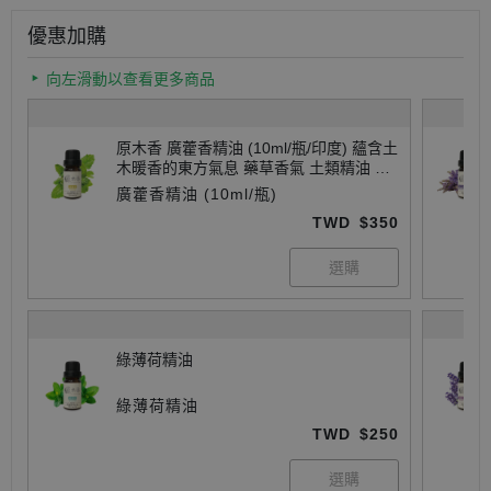
優惠加購
向左滑動以查看更多商品
原木香 廣藿香精油 (10ml/瓶/印度) 蘊含土
木暖香的東方氣息 藥草香氣 土類精油 麝
香氣味 定香 COA認證 單方精油 純精油
廣藿香精油 (10ml/瓶)
純天然 薰香 擴香 泡澡 調和 調香 肌膚保
TWD
$350
養 滋潤 放鬆身心 平衡情緒 解壓 舒壓 安
神定心 減緩焦慮 心靈平和 改善情緒 招財
綠薄荷精油
綠薄荷精油
TWD
$250