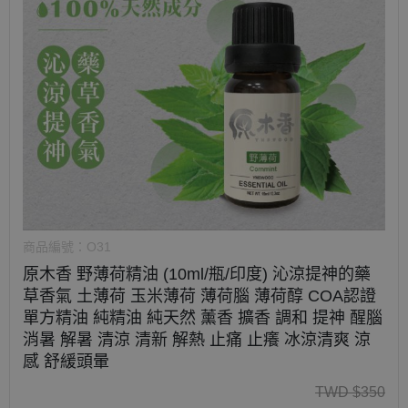
商品編號：
O31
原木香 野薄荷精油 (10ml/瓶/印度) 沁涼提神的藥
草香氣 土薄荷 玉米薄荷 薄荷腦 薄荷醇 COA認證
單方精油 純精油 純天然 薰香 擴香 調和 提神 醒腦
消暑 解暑 清涼 清新 解熱 止痛 止癢 冰涼清爽 涼
感 舒緩頭暈
TWD
$
350