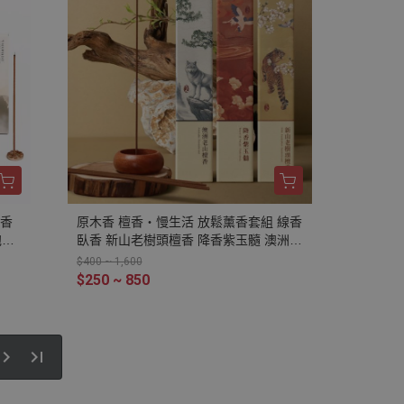
綠檀
新山老樹頭 野生達拉干 巴布亞沉香 惠安
 安
沉香臥香 野生惠安 降香紫玉隨 西馬沉香
黃金綠棋楠 加里曼丹
沉香
原木香 檀香・慢生活 放鬆薰香套組 線香
泡茶
臥香 新山老樹頭檀香 降香紫玉髓 澳洲老
聞包
山檀香 無助燃劑 無香精 不薰鼻 純天然
$400 ~ 1,600
原木製作
$250 ~ 850