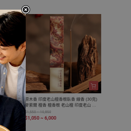
香
緣 招桃花 求姻緣
 舒
福
30
原木香 印度老山檀香根臥香 線香 (30克)
檀香
麥索爾 檀香 檀香根 老山檀 印度老山 無
燃劑
助燃劑 不燙手 純天然 原木磨粉
$1,550 ~ 10,850
粉
$1,050 ~ 6,000
 祭
輕焦