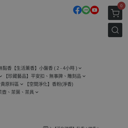
0
無黏香
【生活薰香】小盤香 ( 2 - 4小時 )
【珍藏藝品】平安扣、無事牌、雕刻品
2H 小盤香
珍貴原料區
【空間淨化】香粉(淨香)
平安扣
4H 小盤香
茶壺、茶葉、茶具
無事牌
原木藝品相關