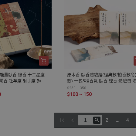
肖楠 古崖柏 百年香柏 龍柏 巴拉圭
甜土沉 沉水降真 海南藥用降真 檀香
汶沉香 伊利安 雪松 藏柏
座能量臥香 線香 十二星座
原木香 臥香體驗組(經典款/檀香款/
聞香 牡羊座 射手座 獅子
款) 一包8種香氣 臥香 線香 體驗包 
魚座 天蠍座 水瓶座 雙子座
閱讀 辦公 靜坐 淨化磁場 試聞組 試
$250 ~ 350
 魔羯座 處女座 百年香柏
0
$100 ~ 150
山檀香 降香紫玉髓 巴布亞
頭檀香 印尼沉水降真 西澳
沉香 巴拉圭綠檀 台灣肖楠
12星座臥香
2
...
4