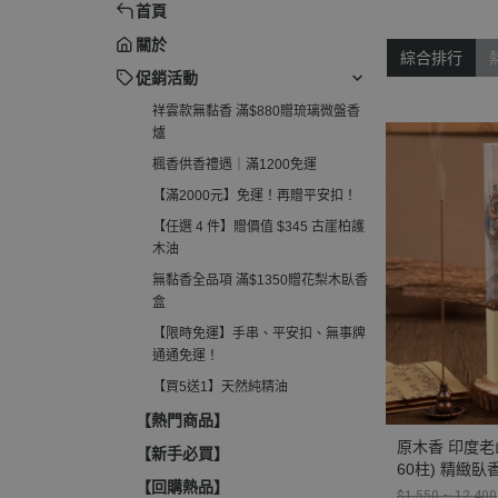
首頁
柏護木油
電子薰香爐
關於
無黏香全品項 滿$1350贈花梨木
綜合排行
淨香粉爐
臥香盒
促銷活動
收納罐、分裝管
祥雲款無黏香 滿$880贈琉璃微盤香
【限時免運】手串、平安扣、無
爐
事牌通通免運！
楓香供香禮遇｜滿1200免運
【買5送1】天然純精油
【滿2000元】免運！再贈平安扣！
【任選 4 件】贈價值 $345 古崖柏護
木油
無黏香全品項 滿$1350贈花梨木臥香
盒
【限時免運】手串、平安扣、無事牌
通通免運！
【買5送1】天然純精油
【熱門商品】
原木香 印度老山
【新手必買】
60柱) 精緻臥香盒 無助燃劑 不燙手 SGS
【回購熱品】
檢驗合格 純天
$1,550 ~ 12,400