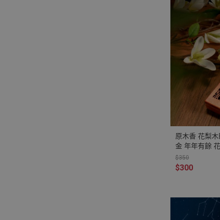
原木香 花梨木
金 年年有餘 
鏽鋼防火片 臥香
$350
財 福氣 好運
$300