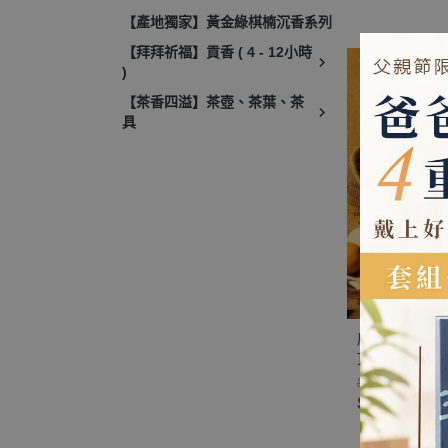
天然香 室內薰香
【產地獨家】黃金綠棋楠沉香系列
祀 禮佛 供佛 
慮 放鬆 舒壓 
【拜拜祈福】貢香 ( 4 - 12小時
招財 祈福 納
)
【茶香四溢】茶壺、茶葉、茶
具
原木香 惠安沉
頂級惠安沉香 野生惠安沉香 瓜果香 惠安
沉香 無助燃劑
$1,100 ~ 3,870
木製作 避邪 辟
$850 ~ 3,10
安神 定心