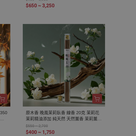
禪修
然香 室內薰香 解憂花 放鬆 舒壓 提升貴
$650 ~ 3,250
香
人運 好人緣 招桃花 求姻緣
 舒
煞
350
原木香 晚風茉莉臥香 線香 20克 茉莉花
樹脂
茉莉精油添加 純天然 天然薰香 茉莉薰香
然
茉莉花香 無助燃劑 不燙手 天然香 室內
$550 ~ 2,700
禪修
薰香 解憂花 放鬆 舒壓 提升貴人運 好人
$400 ~ 1,750