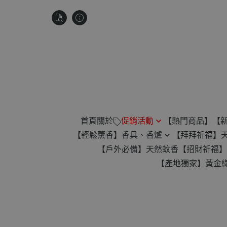
首頁
關於
促銷活動
【熱門商品】
【
【輕鬆薰香】香具、香爐
【拜拜祈福】
祥雲款無黏香 滿$880贈琉璃微
【戶外必備】天然蚊香
【招財祈福】
盤香爐
蚊香爐
【產地獨家】黃金
楓香供香禮遇｜滿1200免運
24H 香環專用爐
【滿2000元】免運！再贈平安
臥香專用
扣！
小盤香專用
【任選 4 件】贈價值 $345 古崖
倒流香香爐