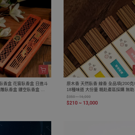
臥香盒 花窗臥香盒 日進斗
原木香 天然臥香 線香 全品項(200克/
花雕臥香盒 鏤空臥香盒 不
18種味道 大份量 親赴產區採購 無助
 線香 香爐 香具 品香 招
劑 不燙手 SGS檢驗合格 純天然 原
$350 ~ 16,000
到 居家擺飾
粉 天然香 環保香 室內薰香 禪修 靜坐
$210 ~ 13,000
坐 冥想 祭祀 禮佛 供佛 品茗 香道 淨
空氣 淨化磁場 減輕焦慮 放鬆 舒壓 
安神定心 助眠 招財 聚財 開運 轉運 
化煞 擋煞 除障 除穢 避邪 辟邪 保平
台灣檜木 日本檜木 澳洲檜木 寮國香