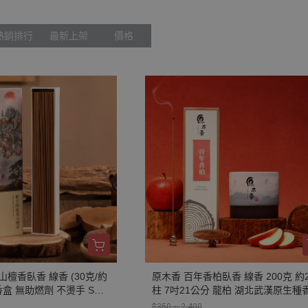
束柴、原木塊
熱銷排行
最新上架
價格
檀香臥香 線香 (30克/約
原木香 百年香柏臥香 線香 200克 約2
柱 7吋21公分 龍柏 湖北武漢原生種
然 原木磨粉 天然香 環保
無助燃劑 不燙手 SGS檢驗合格 純天
$350 ~ 2,400