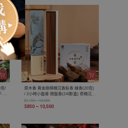
運
克/
原木香 黃金綠棋楠沉香臥香 線香(20克)
 S
/ 2小時小盤香 微盤香(24環/盒) 奇楠沉香
 環
無助燃劑 不燙手 SGS檢驗合格 純天然
$1,150 ~ 15,500
祭祀
原木磨粉 天然香 環保香 室內薰香 禪修
$850 ~ 10,500
磁場
靜坐 打坐 冥想 祭祀 禮佛 供佛 品茗 香
助眠
道 淨化空氣 淨化磁場 減輕焦慮 放鬆 舒
壓 療癒 安神定心 助眠 正陽之氣 提升正