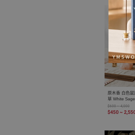
原木香 白色鼠
草 White S
助燃劑 不燙手
$600 ~ 4,000
卜 塔羅 水晶 
$450 ~ 2,55
場