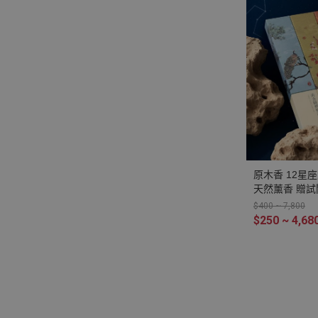
原木香 12星
天然薰香 贈試
座 巨蟹座 雙
$400 ~ 7,800
天秤座 金牛座
$250 ~ 4,68
綠棋楠 澳洲老
沉香 新山老樹
新山檀香 安汶
頂級惠安沉香 