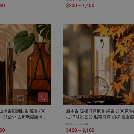
修 靜坐 打坐 冥想 祭祀
原木磨粉 天然香 環保香 室內薰香 
800
$200 ~ 1,450
茗 香道 淨化空氣 淨化磁場
靜坐 打坐 冥想 祭祀 禮佛 供佛 品茗 
 舒壓 療癒 安神定心 助眠
道 淨化空氣 淨化磁場 減輕焦慮 放鬆
 除穢 保平安 招財 開運
壓 療癒 安神定心 助眠 避邪 辟邪 化
擋煞 消災 保平安 吉祥
山檀香樹頭臥香 線香 (50
原木香 暖楓肖楠臥香 線香 (200克/約
 7吋21公分 古邦老樹頭檀香
柱) 7吋21公分 越南肖楠 梢楠 楓香
檀香 樹頭 檀香 無助燃劑
無助燃劑 不燙手 SGS檢驗合格 純天
$550 ~ 3,300
檢驗合格 純天然 原木磨粉
原木磨粉 天然香 環保香 室內薰香 
000
$400 ~ 2,100