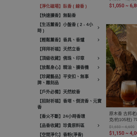
香 室內薰香 禪
$1,050 ~ 6,
【淨化磁場】臥香 ( 線香 )
禮佛 供佛 品
【快速擴香】無黏香
減輕焦慮 放鬆
避邪 辟邪 除障
【生活薰香】小盤香 ( 2 - 4小
靜心
時 )
【輕鬆薰香】香具、香爐
【拜拜祈福】天然立香
【頂級收藏】佛珠、印章
【放鬆身心】精油、擴香機
【珍藏藝品】平安扣、無事
牌、雕刻品
【戶外必備】天然蚊香
【招財祈福】香塔、倒流香、元寶
香
原木香 古邦老
【香火不斷】24小時香環
克/約105柱)
【品香收藏】珍貴原料區
古邦檀香 老山
$1,650 ~ 6,600
不燙手 SGS
$1,150 ~ 4,
【空間淨化】香粉(淨香)