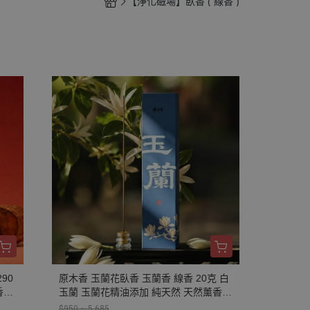
【淨化磁場】臥香 ( 線香 )
90
原木香 玉蘭花臥香 玉蘭香 線香 20克 白
香柏
玉蘭 玉蘭花精油添加 純天然 天然薰香
然
玉蘭薰香 玉蘭花香 無助燃劑 不燙手 天
$950 ~ 5,685