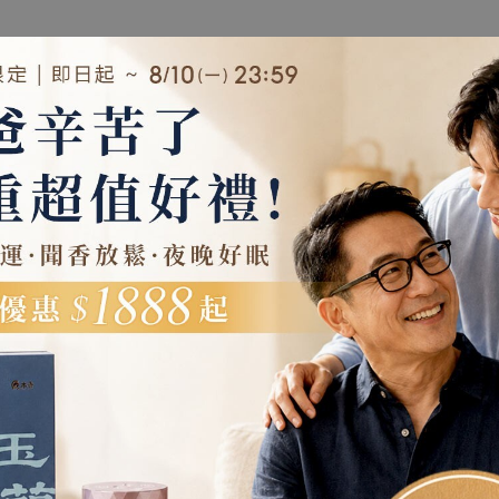
 禪修 靜坐 打坐 冥想 祭
靜坐 打坐 冥想 祭祀 禮佛 供佛 品茗 
品茗 香道 淨化空氣 減輕焦
道 淨化空氣 淨化磁場 減輕焦慮 放鬆
療癒 安神定心 助眠 開運
壓 療癒 安神定心 助眠 開運 招財 祈
福
納福 除障 除穢
香臥香 靜思香 線香 臥香
原木香 破天香 老東加檀香臥香 線香 (
克/約80柱) 7吋21公分 東加老樹頭
 無香精 不薰鼻 純天然 原
東加檀香 東加老山 樹頭 檀香 無助
$1,500 ~ 15,000
邪 除穢 淨宅 淨化 祈福
不燙手 SGS檢驗合格 純天然 原木磨
0
$1,000 ~ 8,000
天然香 室內薰香 禪修 靜坐 打坐 冥想
祀 禮佛 供佛 品茗 香道 淨化空氣 減