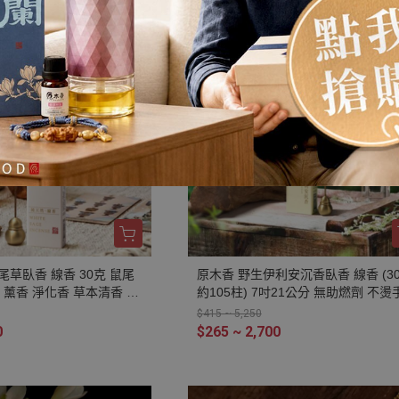
慮 放鬆 舒壓 療癒 安神定心 助眠 開
招財 祈福 納福
尾草臥香 線香 30克 鼠尾
原木香 野生伊利安沉香臥香 線香 (30
age 薰香 淨化香 草本清香 無
約105柱) 7吋21公分 無助燃劑 不燙手
 純天然 室內薰香 放鬆 占
GS檢驗合格 純天然 原木磨粉 天然香
$415 ~ 5,250
冥想 瑜珈 淨化磁場 提升磁
保香 室內薰香 禪修 靜坐 打坐 冥想 
0
$265 ~ 2,700
禮佛 供佛 品茗 香道 淨化空氣 淨化
減輕焦慮 放鬆 舒壓 療癒 安神定心 
開運 招財 祈福 納福 除障 除穢