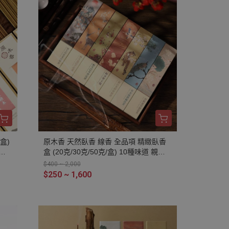
能量 改善情緒 避邪 除障
盒)
原木香 天然臥香 線香 全品項 精緻臥香
燃
盒 (20克/30克/50克/盒) 10種味道 親赴
木磨
產區採購 無助燃劑 不燙手 SGS檢驗合格
$400 ~ 2,000
 打
純天然 原木磨粉 天然香 環保香 室內薰
$250 ~ 1,600
化
香 禪修 靜坐 打坐 冥想 祭祀 禮佛 供佛
療癒
品茗 香道 淨化空氣 淨化磁場 減輕焦慮
祈福
放鬆 舒壓 療癒 安神定心 助眠 招財 聚財
安
開運 轉運 祈福 化煞 擋煞 消災 解厄 除
杉
障 除穢 避邪 辟邪 保平安 印度老山檀香