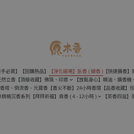
新手必買】
【回購熱品】
【淨化磁場】臥香 ( 線香 )
【快速擴香】
天然立香
【頂級收藏】佛珠、印章
【放鬆身心】精油、擴香機
香塔、倒流香、元寶香
【香火不斷】24小時香環
【品香收藏】
佛珠
無水擴香機
綠棋楠沉香系列
【拜拜祈福】貢香 ( 4 - 12小時 )
【茶香四溢】
沉香原料
創意手串
水氧機
4H-8H 貢香
茶壺
檀香原料
印章
天然精油
12H 貢香
茶葉
樹脂類原料
保養用具
草葉類原料