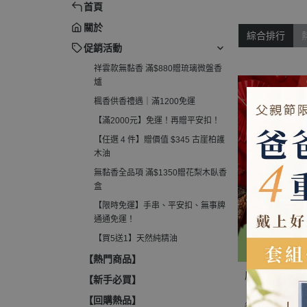
首頁
柏護木油
電子薰香爐
關於
無黏香全品項 滿$1350贈花梨木
綜合排行
淨香粉爐
臥香盒
促銷活動
收納罐、分裝管
祥雲款無黏香 滿$880贈琉璃微盤香
【限時免運】手串、平安扣、無
爐
事牌通通免運！
楓香供香禮遇｜滿1200免運
【買5送1】天然純精油
【滿2000元】免運！再贈平安扣！
【任選 4 件】贈價值 $345 古崖柏護
木油
無黏香全品項 滿$1350贈花梨木臥香
盒
【限時免運】手串、平安扣、無事牌
通通免運！
【買5送1】天然純精油
【熱門商品】
原木香 招財創
【新手必買】
【回購熱品】
$100 ~ 399