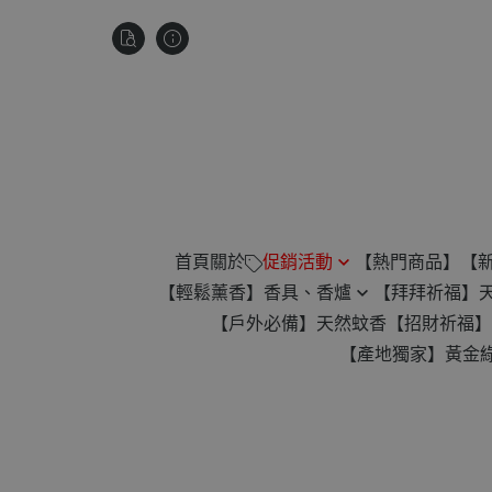
首頁
關於
促銷活動
【熱門商品】
【
【輕鬆薰香】香具、香爐
【拜拜祈福】
祥雲款無黏香 滿$880贈琉璃微
【戶外必備】天然蚊香
【招財祈福】
盤香爐
蚊香爐
【產地獨家】黃金
楓香供香禮遇｜滿1200免運
24H 香環專用爐
【滿2000元】免運！再贈平安
臥香專用
扣！
小盤香專用
【任選 4 件】贈價值 $345 古崖
倒流香香爐