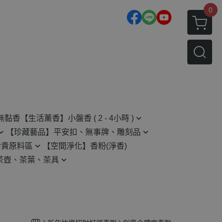
0
無黏香
【生活薰香】小盤香 ( 2 - 4小時 )
【珍藏藝品】平安扣、無事牌、雕刻品
2H 小盤香
珍貴原料區
【空間淨化】香粉(淨香)
平安扣
4H 小盤香
茶壺、茶葉、茶具
無事牌
原木藝品相關