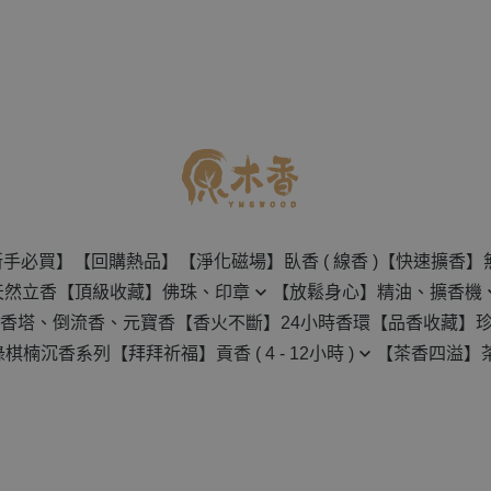
新手必買】
【回購熱品】
【淨化磁場】臥香 ( 線香 )
【快速擴香】
天然立香
【頂級收藏】佛珠、印章
【放鬆身心】精油、擴香機
香塔、倒流香、元寶香
【香火不斷】24小時香環
【品香收藏】
佛珠
無水擴香機
綠棋楠沉香系列
【拜拜祈福】貢香 ( 4 - 12小時 )
【茶香四溢】
沉香原料
創意手串
水氧機
4H-8H 貢香
茶壺
檀香原料
印章
天然精油
12H 貢香
茶葉
樹脂類原料
保養用具
草葉類原料