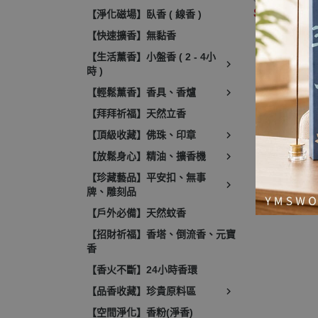
$50 ~ 299
【淨化磁場】臥香 ( 線香 )
【快速擴香】無黏香
【生活薰香】小盤香 ( 2 - 4小
時 )
【輕鬆薰香】香具、香爐
【拜拜祈福】天然立香
【頂級收藏】佛珠、印章
【放鬆身心】精油、擴香機
【珍藏藝品】平安扣、無事
牌、雕刻品
【戶外必備】天然蚊香
【招財祈福】香塔、倒流香、元寶
香
【香火不斷】24小時香環
【品香收藏】珍貴原料區
【空間淨化】香粉(淨香)