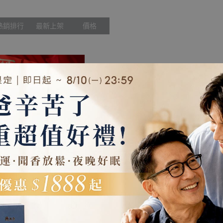
束柴、原木塊
熱銷排行
最新上架
價格
意春聯(獨有設計)