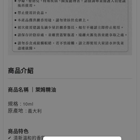
商品介紹
商品名稱
｜萊姆精油
規格 :
10ml
原產地 :
義大利
商品特色
✔
清新溫和的香氣