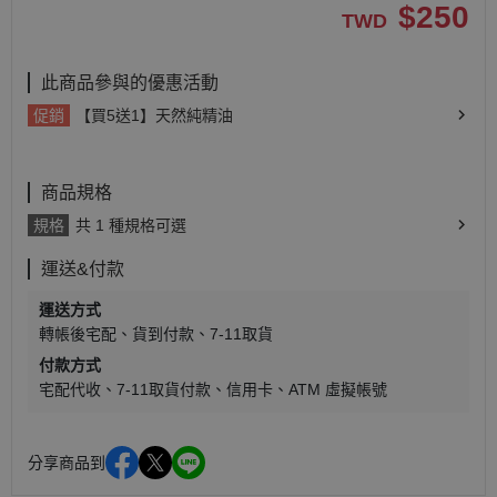
$
250
TWD
此商品參與的優惠活動
促銷
【買5送1】天然純精油
商品規格
規格
共 1 種規格可選
運送&付款
運送方式
轉帳後宅配
貨到付款
7-11取貨
付款方式
宅配代收
7-11取貨付款
信用卡
ATM 虛擬帳號
分享商品到