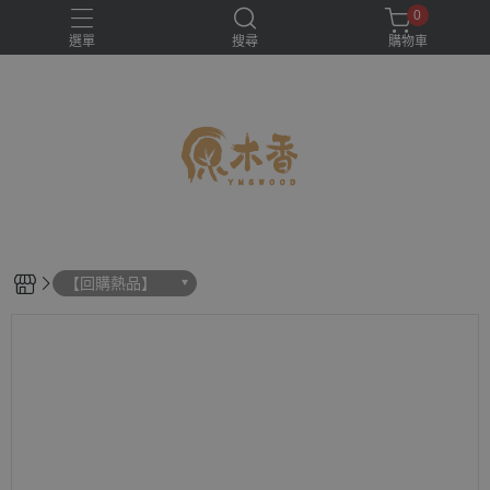
0
選單
搜尋
購物車
【回購熱品】