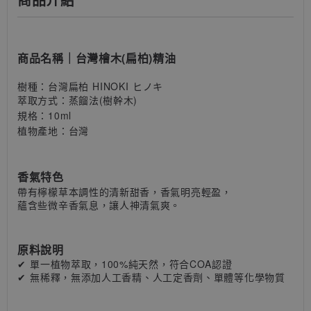
商品名稱
｜
台灣檜木(扁柏)精油
樹種：台灣扁柏 HINOKI ヒノキ
萃取方式：蒸餾法(樹幹木)
規格：10ml
植物產地：台灣
香氣特色
帶有檸檬草本調性的清新甜香，香氣明亮輕盈，
蘊含些微辛香氣息，讓人神清氣爽。
原料說明
✔ 單一植物萃取，100%純天然，符合COA認證
✔
無稀釋，無添加人工香精、人工定香劑、單體等化學物質