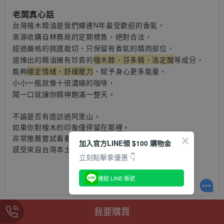
老闆真心話
台灣檜木精油是我們蟬連N年最受歡迎的香氣，
來源收購自林務局的定期標售，絕對合法
，
經過嚴格的挑選裁切，只保留有香氣的精肉部位，
提煉出的精油擁有珍貴的
檜木醇、芬多精、洛定酸
等成分
，
能夠
穩定情緒、舒緩壓力
、賦予身心更多能量
，
小小一瓶就像十倍濃縮的咖啡，
聞一口就讓你精神飽滿一整天
。
不論是否有造訪過阿里山，
如果你對檜木的印象僅停留在那裡，
非常推薦嘗試看看台灣檜木精油，
加入官方LINE領 $100 購物金
感受來自台灣本土的自然恩惠。
立刻點擊拿優惠 👇
連結 LINE 帳號
我要購買