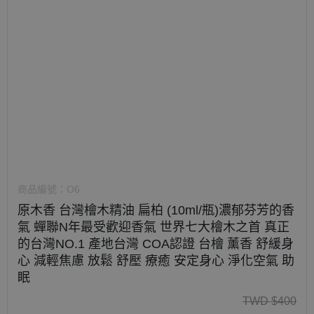
商品編號：
O6
原木香 台灣檜木精油 扁柏 (10ml/瓶)濃郁芬芳的香
氣 蟬聯N年最受歡迎香氣 世界七大檜木之首 真正
的台灣NO.1 產地台灣 COA認證 台檜 薰香 舒緩身
心 減輕焦慮 放鬆 舒壓 療癒 安定身心 淨化空氣 助
眠
TWD
$
400