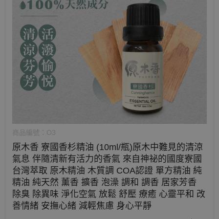
商品編號：
O3
原木香 寮國香杉精油 (10ml/瓶)原木中難見的清涼
氣息 伴隨清新有活力的香氣 來自神祕的國度寮國
台灣萃取 原木精油 木質調 COA認證 單方精油 純
精油 純天然 薰香 擴香 泡澡 調和 調香 居家芳香
除臭 除異味 淨化空氣 放鬆 舒壓 療癒 心靈平和 改
善情緒 安撫心緒 減輕焦慮 身心平靜