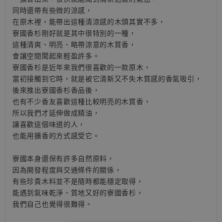
同時還帶有些微的涼感，
在原木裡，能帶出這種清涼感的木頭其實不多，
寮國香杉剛好就是其中很特別的一種，
這種清爽、明亮、略帶涼意的木質香，
會讓空間聞起來輕盈許多。
寮國香杉是近年來我們很喜歡的一款原木，
當初接觸到它時，就是被它清新又不失木質感的香氣吸引，
後來推出寮國香杉香品後，
也有不少香友喜歡這種比較明亮的木質香，
所以我們才延伸做成精油，
讓喜歡這個味道的人，
也能用擴香的方式感受它。
寮國本身還保有許多自然原料，
因為開發程度與交通條件的關係，
有些珍貴木料並不是隨時都能穩定取得，
能遇到氣味乾淨、質地又好的寮國香杉，
我們自己也覺得很難得。