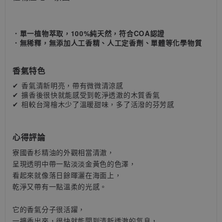
．單一植物萃取，100%純天然，符合COA認證
．無稀釋，無添加人工香精、人工定香劑、單體等化學物質
香氣特色
✔ 香氣清新明亮，帶有微微清涼感
✔ 擴香後很快就能感受到乾淨透澈的木質香氣
✔ 相較台灣檜木少了溫暖甜味，多了活潑的芬芳感
心得評論
寮國香杉精油的外觀相當清澈，
呈現透明中帶一點淡淡金黃色的色澤，
看起來就像落日餘暉灑在海面上，
乾淨又帶有一點溫柔的光感。
它的香氣分子很活躍，
一擴香出來，很快就能聞到清新透澈的氣息，