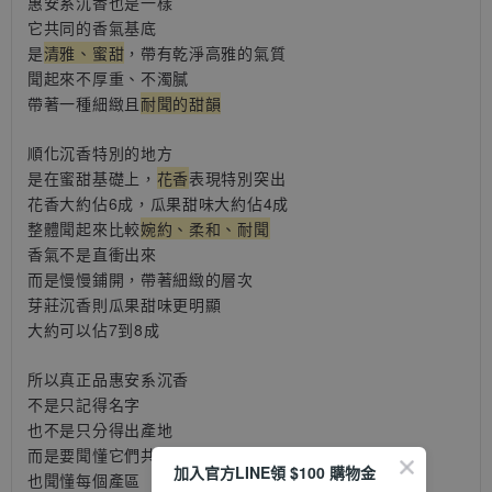
惠安系沉香也是一樣
它共同的香氣基底
是
清雅、蜜甜
，帶有乾淨高雅的氣質
聞起來不厚重、不濁膩
帶著一種細緻且
耐聞的甜韻
順化沉香特別的地方
是在蜜甜基礎上，
花香
表現特別突出
花香大約佔6成，
瓜果甜味大約佔4成
整體聞起來比較
婉約、柔和、耐聞
香氣不是直衝出來
而是慢慢鋪開，帶著細緻的層次
芽莊沉香則
瓜果甜味更明顯
大約可以佔7到8成
所以真正品惠安系沉香
不是只記得名字
也不是只分得出產地
而是要聞懂它們共同的清雅蜜甜
加入官方LINE領 $100 購物金
也聞懂每個產區