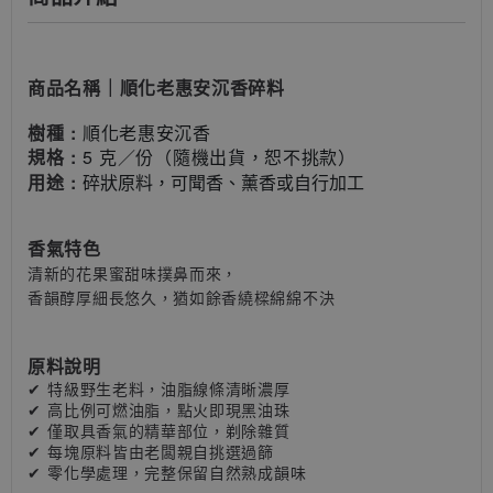
商品名稱
｜
順化老惠安沉香碎料
樹種 :
順化老惠安沉香
規格 :
5 克／份（隨機出貨，恕不挑款）
用途 :
碎狀原料，可聞香、薰香或自行加工
香氣特色
清新的花果蜜甜味撲鼻而來，
香韻醇厚細長悠久，猶如餘香繞樑綿綿不決
原料說明
✔ 特級野生老料，油脂線條清晰濃厚
✔ 高比例可燃油脂，點火即現黑油珠
✔ 僅取具香氣的精華部位，剃除雜質
✔ 每塊原料皆由老闆親自挑選過篩
✔ 零化學處理，完整保留自然熟成韻味