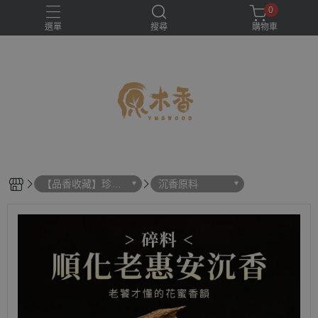
0
選單
搜尋
購物車
【品香收藏】珍貴
沉香原料
原料區