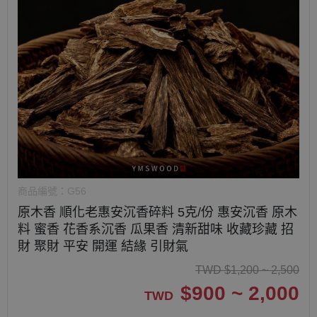
商品編號：
G56
原木香 順化老惠安沉香碎料 5克/份 惠安沉香 原木
料 蜜香 花香系沉香 瓜果香 清新甜味 收藏珍藏 招
財 聚財 平安 開運 結緣 引財氣
TWD
$
1,200 ~ 2,500
$
900 ~ 2,000
TWD