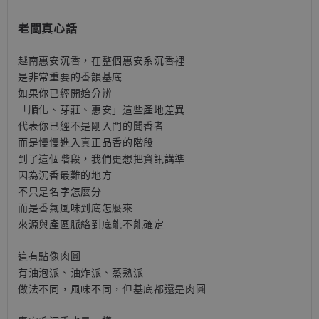
老闆真心話
越南惠安沉香，在整個惠安系沉香裡
是非常重要的香韻基底
如果你已經開始分辨
「順化、芽莊、惠安」這些產地差異
代表你已經不是剛入門的聞香者
而是慢慢進入真正品香的階段
到了這個階段，我們更想把資訊講準
因為沉香最難的地方
不只是名字怎麼分
而是香氣風味到底怎麼來
來源與產區脈絡到底能不能確定
這有點像肉圓
有油泡派、油炸派、蒸熟派
做法不同，風味不同，但基底都還是肉圓