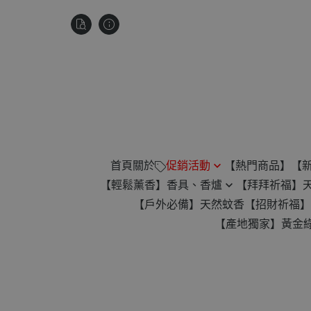
首頁
關於
促銷活動
【熱門商品】
【
【輕鬆薰香】香具、香爐
【拜拜祈福】
祥雲款無黏香 滿$880贈琉璃微
【戶外必備】天然蚊香
【招財祈福】
盤香爐
蚊香爐
【產地獨家】黃金
楓香供香禮遇｜滿1200免運
24H 香環專用爐
【滿2000元】免運！再贈平安
臥香專用
扣！
小盤香專用
【任選 4 件】贈價值 $345 古崖
倒流香香爐