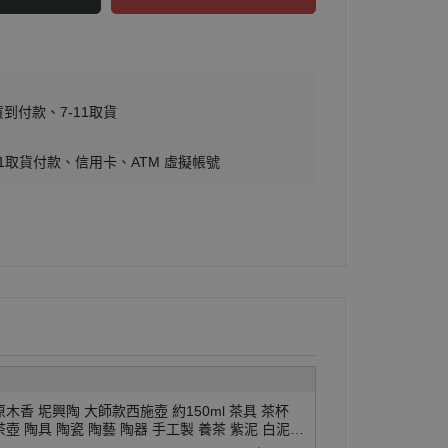
貨到付款
7-11取貨
11取貨付款
信用卡
ATM 虛擬帳號
原木香 坭興陶 大師款西施壺 約150ml 茶具 茶杯
茶壺 陶具 陶瓷 陶藝 陶器 手工製 養茶 紫泥 白泥
招財 開運 聚財 風水 財位 引財氣