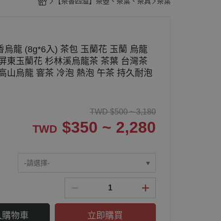
【茶香四溢】茶壺、茶葉、茶具
茶葉
烏龍 (8g*6入) 茶包 玉蘭花 玉蘭 烏龍
 屏東玉蘭花 杉林溪烏龍茶 茶葉 台灣茶
高山烏龍 窨茶 冷泡 熱泡 午茶 持久耐泡
TWD
$
500 ~ 3,180
$
350 ~ 2,280
TWD
-請選擇-
入購物車
立即購買