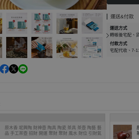
運送&付款
運送方式
轉帳後宅配
付款方式
宅配代收
7-
購
原木香 坭興陶 財神壺 陶具 陶瓷 茶具 茶壺 陶藝 藝
品 手工茶壺 招財 開運 聚財 聚財 風水 財位 引財氣