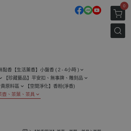
0
無黏香
【生活薰香】小盤香 ( 2 - 4小時 )
【珍藏藝品】平安扣、無事牌、雕刻品
2H 小盤香
珍貴原料區
【空間淨化】香粉(淨香)
平安扣
4H 小盤香
茶壺、茶葉、茶具
無事牌
原木藝品相關