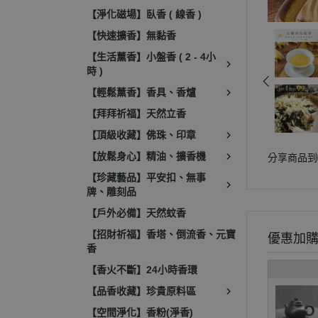
【淨化磁場】臥香 ( 線香 )
【快速擴香】無黏香
【生活薰香】小盤香 ( 2 - 4小
時 )
【輕鬆薰香】香具、香爐
【拜拜祈福】天然立香
【頂級收藏】佛珠、印章
【放鬆身心】精油、擴香機
分享商品到
【珍藏藝品】平安扣、無事
牌、雕刻品
【戶外必備】天然蚊香
【招財祈福】香塔、倒流香、元寶
優惠加
香
【香火不斷】24小時香環
【品香收藏】珍貴原料區
【空間淨化】香粉(淨香)