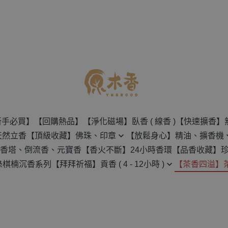
新手必買】
【回購熱品】
【淨化磁場】臥香 ( 線香 )
【快速擴香】
天然立香
【頂級收藏】佛珠、印章
【放鬆身心】精油、擴香機
香塔、倒流香、元寶香
【香火不斷】24小時香環
【品香收藏】
佛珠
無水擴香機
綠棋楠沉香系列
【拜拜祈福】貢香 ( 4 - 12小時 )
【茶香四溢】
沉香原料
創意手串
水氧機
4H-8H 貢香
茶壺
檀香原料
印章
天然精油
12H 貢香
茶葉
樹脂類原料
保養用具
草葉類原料