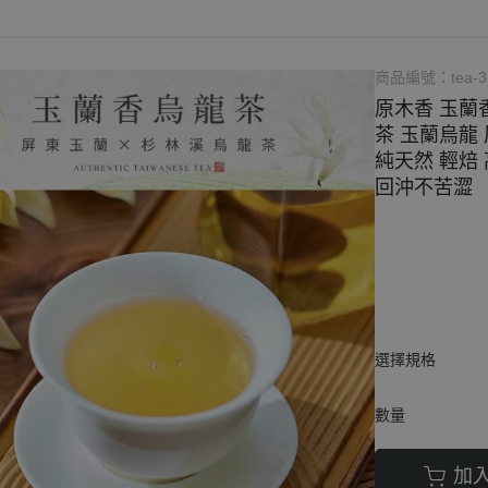
束柴、原木塊
商品編號：
tea-3
原木香 玉蘭香
茶 玉蘭烏龍
純天然 輕焙 
回沖不苦澀
選擇規格
數量
加