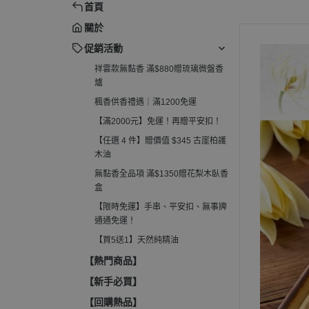
首頁
柏護木油
電子薰香爐
關於
無黏香全品項 滿$1350贈花梨木
淨香粉爐
臥香盒
促銷活動
收納罐、分裝管
祥雲款無黏香 滿$880贈琉璃微盤香
【限時免運】手串、平安扣、無
爐
事牌通通免運！
楓香供香禮遇｜滿1200免運
【買5送1】天然純精油
【滿2000元】免運！再贈平安扣！
【任選 4 件】贈價值 $345 古崖柏護
木油
無黏香全品項 滿$1350贈花梨木臥香
盒
【限時免運】手串、平安扣、無事牌
通通免運！
【買5送1】天然純精油
【熱門商品】
【新手必買】
【回購熱品】