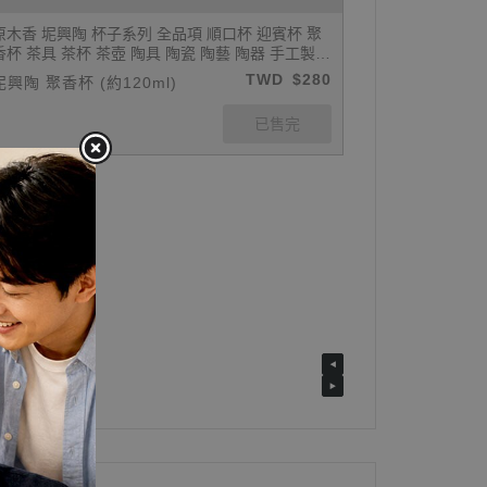
原木香 坭興陶 杯子系列 全品項 順口杯 迎賓杯 聚
香杯 茶具 茶杯 茶壺 陶具 陶瓷 陶藝 陶器 手工製
養茶 紫泥 白泥 招財 開運 聚財 風水 財位 引財氣
TWD
$280
坭興陶 聚香杯 (約120ml)