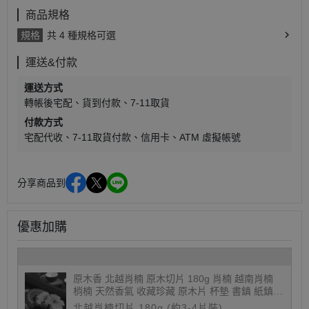
商品規格
規格
共 4 種規格可選
運送&付款
運送方式
轉帳後宅配
貨到付款
7-11取貨
付款方式
宅配代收
7-11取貨付款
信用卡
ATM 虛擬帳號
分享商品到
優惠加購
原木香 北越肖楠 原木切片 180g 肖楠 越南肖楠
梢楠 天然香氣 收藏珍藏 原木片 杯墊 書鎮 紙鎮
開運 避邪 天然原木塊
北越肖楠切片 180g (約3-4片裝)