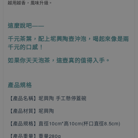
越用越香，風味升級。
這麼說吧——
千元茶葉，配上坭興陶壺沖泡，喝起來像是兩
千元的口感！
如果你天天泡茶，這壺真的值得入手。
產品規格
【產品名稱】坭興陶 手工懸停蓋碗
【產品材質
】坭興陶
【產品規格】直徑10cm*高10cm(杯口直徑8.5cm)
【產品重量】
重量280g