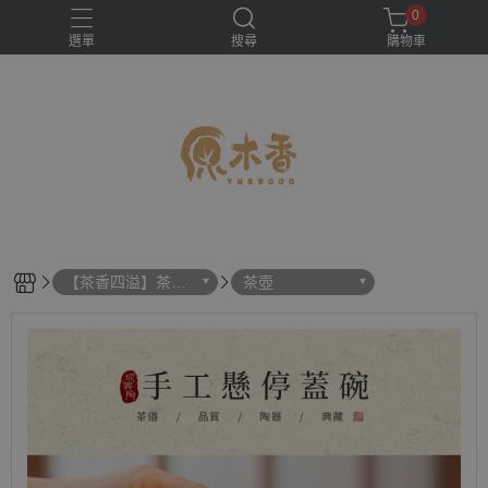
0
選單
搜尋
購物車
【茶香四溢】茶
茶壺
壺、茶葉、茶具