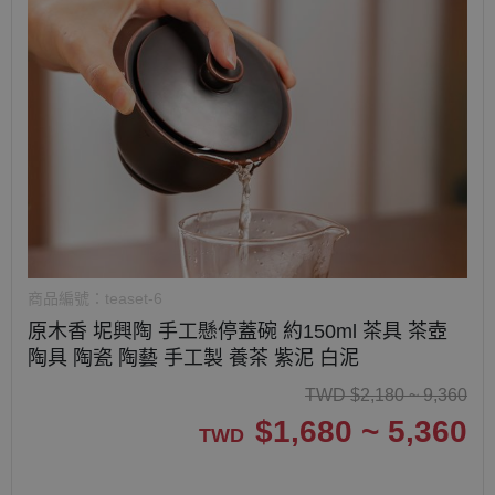
商品編號：
teaset-6
原木香 坭興陶 手工懸停蓋碗 約150ml 茶具 茶壺
陶具 陶瓷 陶藝 手工製 養茶 紫泥 白泥
TWD
$
2,180 ~ 9,360
$
1,680 ~ 5,360
TWD