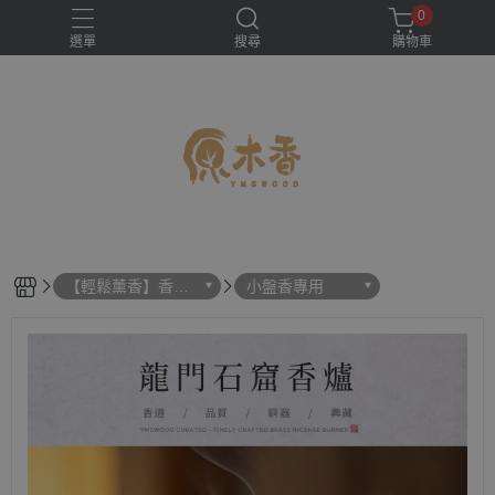
0
選單
搜尋
購物車
【輕鬆薰香】香
小盤香專用
具、香爐