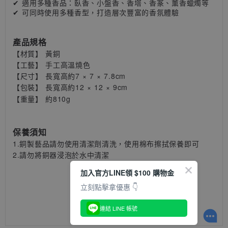
✔ 適用多種香品：
臥香
、小盤香、香塔、香篆
、薰香蠟燭
等
✔
可同時使用多種香型，打造層次豐富的香氛體驗
產品規格
【材質】 黃銅
【工藝】 手工高溫燒色
【尺寸】 長寬高約7 × 7
×
7.8cm
【包裝】
長
寬
高約
12
×
12
×
9
cm
【重量】 約810g
保養須知
1.銅製藝品請勿使用清潔劑清洗，使用棉布擦拭保養即可
2.請勿將銅器浸泡於水中清潔
加入官方LINE領 $100 購物金
立刻點擊拿優惠 👇
連結 LINE 帳號