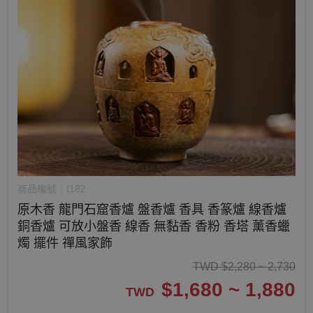
商品編號：
I182
原木香 龍門石窟香爐 盤香爐 香具 香篆爐 線香爐
銅香爐 可放小盤香 線香 無黏香 香粉 香塔 薰香蠟
燭 擺件 禪風家飾
TWD
$
2,280 ~ 2,730
$
1,680 ~ 1,880
TWD