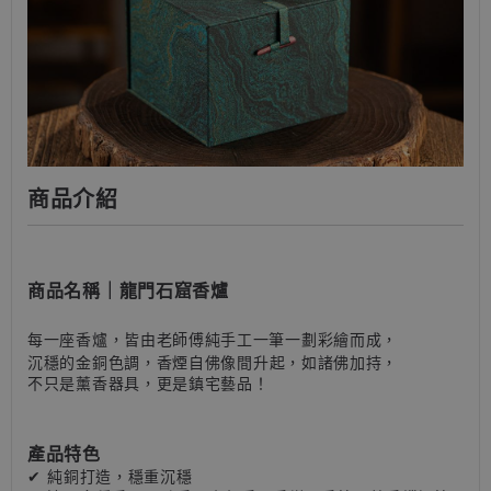
商品介紹
商品名稱
｜
龍門石窟香爐
每一座香爐，皆由老師傅純手工一筆一劃彩繪而成
，
沉穩的金銅色調
，香煙自佛像間升起
，如諸佛加持
，
不只是薰香器具，更是鎮宅藝品！
產品特色
✔
純銅打造，穩重沉穩