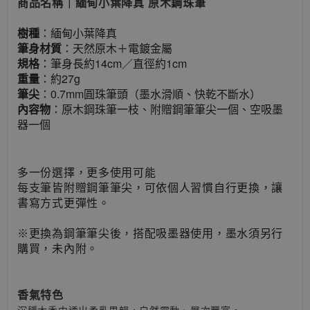
商品名稱｜緬甸小葉降真 原木鋼珠筆
樹種
：緬甸小葉降真
筆身材質
：天然原木＋電鍍金屬
規格
：筆身長約14cm／直徑約1cm
重量
：約27g
筆尖
：0.7mm圓珠筆頭（墨水滑順、快乾不斷水）
內容物
：原木鋼珠筆一枝、附贈鋼筆筆尖一個、空吸墨
器一個
多一份選擇，更多使用可能
每支筆皆附贈鋼筆筆尖，可依個人習慣自行更換，讓
書寫方式更彈性。
※更換為鋼筆筆尖後，搭配吸墨器使用，墨水須另行
購買，未內附。
香氣特色
沉穩木香中透出柔乳果韻，自然靈動、層次豐富。