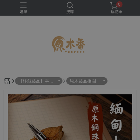
0
選單
搜尋
購物車
【珍藏藝品】平安
原木藝品相關
扣、無事牌、雕刻
品