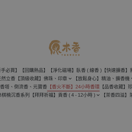
新手必買】
【回購熱品】
【淨化磁場】臥香 ( 線香 )
【快速擴香】
天然立香
【頂級收藏】佛珠、印章
【放鬆身心】精油、擴香機
香塔、倒流香、元寶香
【香火不斷】24小時香環
【品香收藏】
佛珠
無水擴香機
綠棋楠沉香系列
【拜拜祈福】貢香 ( 4 - 12小時 )
【茶香四溢】
沉香原料
創意手串
水氧機
4H-8H 貢香
茶壺
檀香原料
印章
天然精油
12H 貢香
茶葉
樹脂類原料
保養用具
草葉類原料