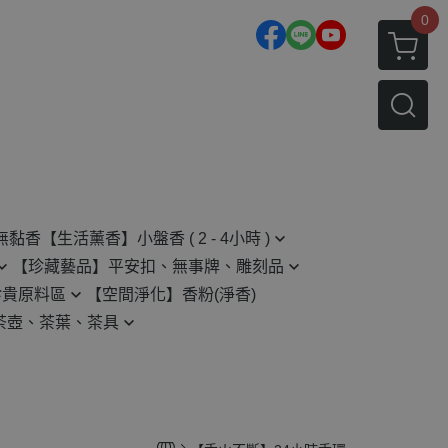
0
無黏香
【生活薰香】小盤香 ( 2 - 4小時 )
【珍藏藝品】平安扣、無事牌、雕刻品
2H 小盤香
珍貴原料區
【空間淨化】香粉(淨香)
平安扣
4H 小盤香
茶壺、茶葉、茶具
無事牌
原木藝品相關