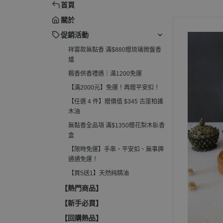
首頁
柏護木油
電子薰香爐
關於
無黏香全品項 滿$1350贈花梨木
淨香粉爐
臥香盒
促銷活動
收納罐、分裝管
祥雲款無黏香 滿$880贈琉璃微盤香
【限時免運】手串、平安扣、無
爐
事牌通通免運！
楓香供香禮遇｜滿1200免運
【買5送1】天然純精油
【滿2000元】免運！再贈平安扣！
【任選 4 件】贈價值 $345 古崖柏護
木油
無黏香全品項 滿$1350贈花梨木臥香
盒
【限時免運】手串、平安扣、無事牌
通通免運！
【買5送1】天然純精油
【熱門商品】
【新手必買】
【回購熱品】