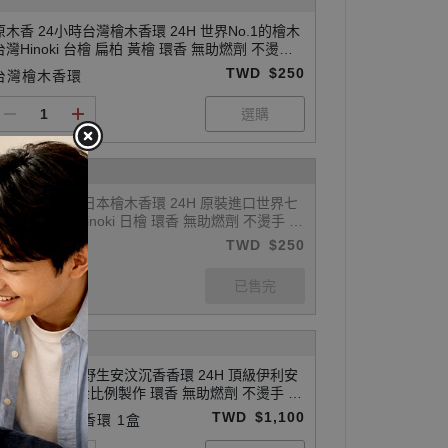
原木香 24小時台灣檜木香環 24H 世界No.1的檜木
台灣Hinoki 台檜 扁柏 黃檜 環香 無助燃劑 不燙手
SGS檢驗合格 天然香 環保香 居家禮佛 禪修 打坐
TWD
$250
台灣檜木香環
拜神 敬神 拜佛 供佛 燒香 寺廟 廟宇 祭祀 初一十五
聖誕 招財 開運 保平安
原木香 24小時日本檜木香環 24H 原裝進口世界七
大檜木之日本Hinoki 日檜 環香 無助燃劑 不燙手 S
GS檢驗合格 天然香 環保香 居家禮佛 禪修 打坐 拜
TWD
$250
日本檜木香環
神 敬神 拜佛 供佛 燒香 寺廟 廟宇 祭祀 初一十五
聖誕 招財 開運 保平安
原木香 24小時野生安汶沉香香環 24H 頂級伊利安
巴布亞沉香黃金比例製作 環香 無助燃劑 不燙手 S
GS檢驗合格 天然香 環保香 居家禮佛 禪修 打坐 拜
TWD
$1,100
野生安汶沉香香環 1盒
神 敬神 拜佛 供佛 燒香 寺廟 廟宇 祭祀 初一十五
聖誕 開運 招財 祈福 納福 除障 除穢 淨化