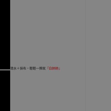
清水＋抹布，輕輕一擦就
『白帥帥』