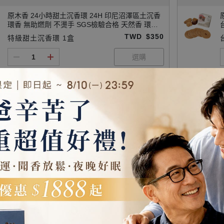
原木香 24小時甜土沉香環 24H 印尼沼澤區土沉香
環香 無助燃劑 不燙手 SGS檢驗合格 天然香 環保
香 居家禮佛 禪修 打坐 拜神 敬神 拜佛 供佛 燒香
TWD
$350
特級甜土沉香環 1盒
寺廟 廟宇 祭祀 初一十五 聖誕 開運 招財 祈福 納福
除障 除穢 淨化
原木香 24小時寮國香杉香環 24H 頂級建材香氣清
涼撲鼻 環香 無助燃劑 不燙手 SGS檢驗合格 天然
香 環保香 居家禮佛 禪修 打坐 拜神 敬神 拜佛 供佛
TWD
$150
寮國香杉香環
燒香 寺廟 廟宇 祭祀 初一十五 聖誕 招財 祈福 開運
拜財神
原木香 24小時古崖柏香環 24H 大巴山崖柏 環香
無助燃劑 不燙手 SGS檢驗合格 天然香 環保香 居
家禮佛 禪修 打坐 拜神 敬神 拜佛 供佛 燒香 寺廟
TWD
$200
古崖柏香環
廟宇 祭祀 初一十五 聖誕 淨化 避邪 辟邪 除障 除穢
化煞 擋煞 保平安 淨化磁場 開運 轉運