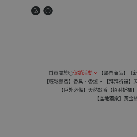
首頁
關於
促銷活動
【熱門商品】
【
【輕鬆薰香】香具、香爐
【拜拜祈福】
祥雲款無黏香 滿$880贈琉璃微
【戶外必備】天然蚊香
【招財祈福】
盤香爐
蚊香爐
【產地獨家】黃金
楓香供香禮遇｜滿1200免運
24H 香環專用爐
【滿2000元】免運！再贈平安
臥香專用
扣！
小盤香專用
【任選 4 件】贈價值 $345 古崖
倒流香香爐