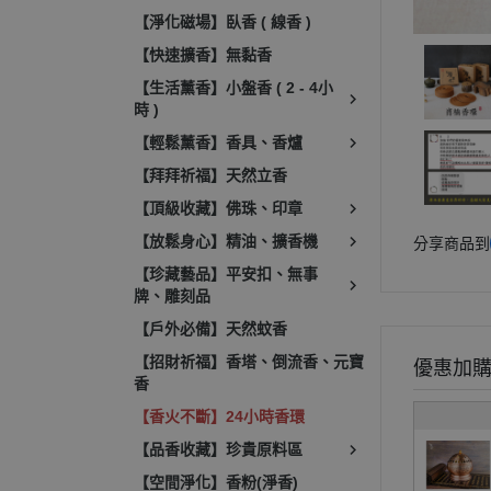
【淨化磁場】臥香 ( 線香 )
【快速擴香】無黏香
【生活薰香】小盤香 ( 2 - 4小
時 )
【輕鬆薰香】香具、香爐
【拜拜祈福】天然立香
【頂級收藏】佛珠、印章
【放鬆身心】精油、擴香機
分享商品到
【珍藏藝品】平安扣、無事
牌、雕刻品
【戶外必備】天然蚊香
【招財祈福】香塔、倒流香、元寶
優惠加
香
【香火不斷】24小時香環
【品香收藏】珍貴原料區
【空間淨化】香粉(淨香)