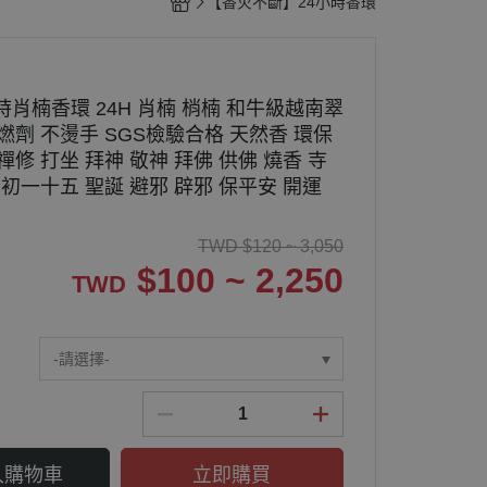
【香火不斷】24小時香環
時肖楠香環 24H 肖楠 梢楠 和牛級越南翠
燃劑 不燙手 SGS檢驗合格 天然香 環保
禪修 打坐 拜神 敬神 拜佛 供佛 燒香 寺
 初一十五 聖誕 避邪 辟邪 保平安 開運
TWD
$
120 ~ 3,050
$
100 ~ 2,250
TWD
-請選擇-
入購物車
立即購買