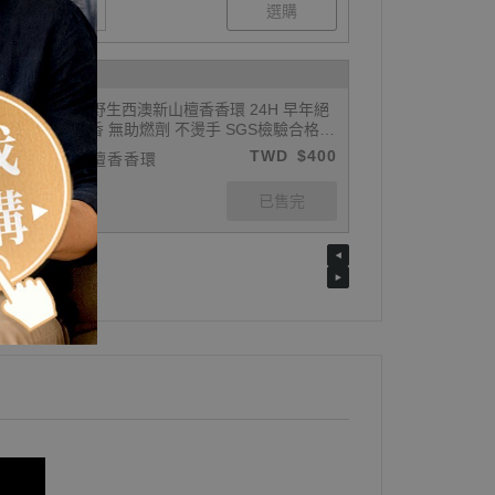
原木香 24小時野生西澳新山檀香香環 24H 早年絕
版野生檀香 環香 無助燃劑 不燙手 SGS檢驗合格
天然香 環保香 居家禮佛 禪修 打坐 拜神 敬神 拜佛
TWD
$400
野生西澳新山檀香香環
供佛 燒香 寺廟 廟宇 祭祀 初一十五 聖誕 淨化 避邪
辟邪 除障 除穢 保平安 招財 開運 靜心