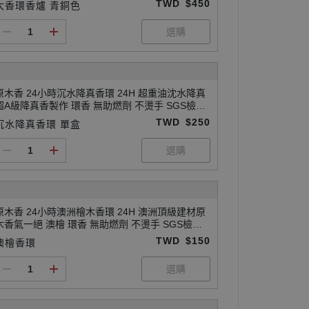
TWD
$450
大香環香爐 青銅色
原木香 24小時沉水降真香環 24H 超重油沈水降真
超A級降真香製作 環香 無助燃劑 不燙手 SGS檢驗
合格 天然香 環保香 居家禮佛 禪修 打坐 拜神 敬神
TWD
$250
沉水降真香環 單盒
拜佛 供佛 燒香 寺廟 廟宇 祭祀 初一十五 聖誕 除障
香 除障 除穢 避邪 辟邪 化煞 擋煞 開運 祈福 淨化
磁場 保平安 請神
原木香 24小時澳洲檜木香環 24H 澳洲頂級建材原
木香氣一絕 澳檜 環香 無助燃劑 不燙手 SGS檢驗
合格 天然香 環保香 居家禮佛 禪修 打坐 拜神 敬神
TWD
$150
澳檜香環
拜佛 供佛 燒香 寺廟 廟宇 祭祀 初一十五 聖誕 招財
開運 保平安