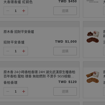
TWD
$450
大香環香爐 紅銅色
原木香 招財平安香爐
TWD
$1,000
招財平安香爐
原木香 24小時香柏香環 24H 湖北武漢原生種香柏
百年香柏 龍柏 環香 無助燃劑 不燙手 SGS檢驗合
格 天然香 環保香 居家禮佛 禪修 打坐 拜神 敬神 拜
TWD
$120
香柏香環
佛 供佛 燒香 寺廟 廟宇 祭祀 初一十五 聖誕 避邪
辟邪 化煞 擋煞 消災 保平安 吉祥