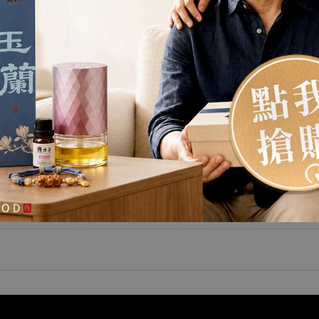
原木香 24小時東非老山頭檀香香環 24H 超香頭部
製作 完美表現老山檀香渾厚豐富的氣息 環香 無助
燃劑 不燙手 SGS檢驗合格 天然香 環保香 居家禮
TWD
$350
東非老山頭檀香香環
佛 禪修 打坐 拜神 敬神 拜佛 供佛 燒香 寺廟 廟宇
祭祀 初一十五 聖誕 淨化 避邪 辟邪 除障 除穢 保平
安 招財 開運 靜心
情