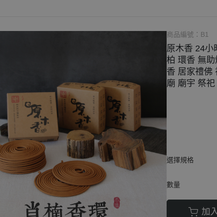
束柴、原木塊
商品編號：
B1
原木香 24小
柏 環香 無助
香 居家禮佛 
廟 廟宇 祭祀
選擇規格
數量
加