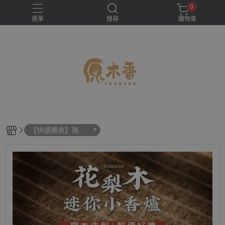
0
選單
搜尋
購物車
【快速擴香】無黏
香