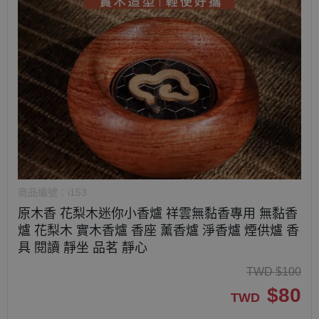
商品編號：
i153
原木香 花梨木迷你小香爐 祥雲無黏香專用 無黏香
爐 花梨木 實木香爐 香座 薰香爐 淨香爐 煙供爐 香
具 閱讀 靜坐 品茗 靜心
TWD
$
100
$
80
TWD