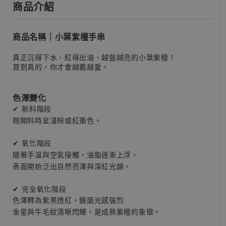
商品介紹
商品名稱
｜
小葉紫檀手串
真正沉得下水、紅得出油、越盤越亮的小葉紫檀！
買到真的，你才會越戴越愛。
色澤變化
✔
新料階段
剛開料時呈淺棕或紅棗色
。
✔ 氧化階段
隨著手溫與空氣接觸，油脂逐漸上浮
，
表面開始泛出自然亮澤與深紅光韻。
✔ 完全氧化階段
色澤轉為紫黑透紅，鏡面光感強烈
金星與牛毛紋清晰閃耀，是成熟紫檀的象徵
。