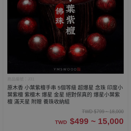
商品編號：
J31
原木香 小葉紫檀手串 5個等級 超爆星 念珠 印度小
葉紫檀 紫檀木 爆星 金星 絕對保真的 爆星小葉紫
檀 滿天星 附贈 養珠收納組
TWD
$
799 ~ 18,000
$
499 ~ 15,000
TWD