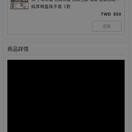
用 護木油套組 優惠組合
純厚棉盤珠手套 1對
TWD
$50
商品詳情