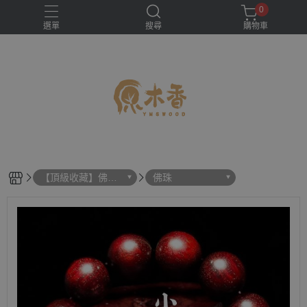
0
選單
搜尋
購物車
【頂級收藏】佛
佛珠
珠、印章