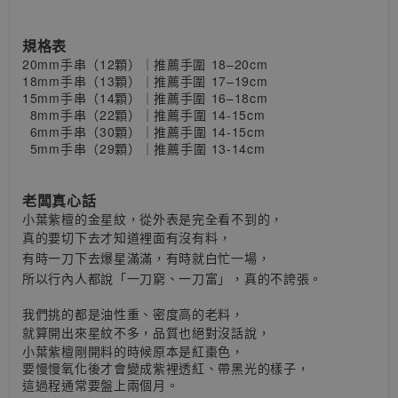
規格表
20mm手串（12顆）｜推薦手圍 18–20cm
18mm手串（13顆）｜推薦手圍 17–19cm
15mm手串（14顆）｜推薦手圍 16–18cm
0
8
mm手串（22顆）｜推薦手圍 14-15cm
0
6
mm手串（30顆）｜推薦手圍 14-15cm
0
5
mm手串（29顆）｜推薦手圍 13-14cm
老闆真心話
小葉紫檀的金星紋，從外表是完全看不到的，
真的要切下去才知道裡面有沒有料
，
有時一刀下去爆星滿滿，有時就白忙一場，
所以行內人都說「一刀窮、一刀富」
，真的不誇張。
我們挑的都是油性重、密度高的老料，
就算開出來星紋不多，品質也絕對沒話說
，
小葉紫檀剛開料的時候原本是紅棗色，
要慢慢氧化後才會變成紫裡透紅、帶黑光的樣子，
這過程通常要盤上兩個月
。