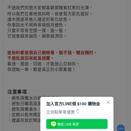
不過我們知道大家都喜歡那種紫紅黑的光澤
，
所以我們在產地挑料時，就會幫大家先選好，
讓木頭提早進入穩定的氧化狀態。
你拿回去不用再等兩個月變色，
只要平常有空摸一摸、盤一盤，
它就會越來越亮、越來越漂亮。
這些料都是我自己親眼看、親手挑、親自開的，
不是批貨回來就直接賣，
看過、摸過、切過，才能放心交給你
，
保證每一串，都是真正的小葉紫檀！
注意事項
．避免接觸水分與高濕環境
．
避免日曬高溫直射
加入官方LINE領 $100 購物金
．
避免接觸香水、化學溶劑
立刻點擊拿優惠 👇
．
定期以乾布擦拭，維持潤澤感
．
建議存放於贈送的玻璃罐內
連結 LINE 帳號