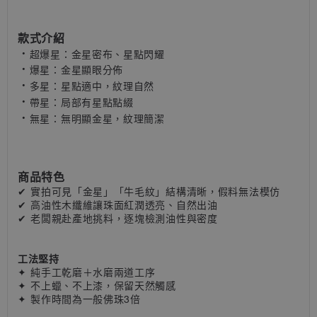
款式介紹
．
超爆星：金星密布、星點閃耀
．
爆星：金星顯眼分佈
．
多星：星點適中，紋理自然
．
帶星：局部有星點點綴
．
無星：無明顯金星，紋理簡潔
商品特色
✔ 實拍可見「金星」「牛毛紋」結構清晰
，
假料無法模仿
✔ 高油性木纖維讓珠面紅潤透亮、自然出油
✔ 老闆親赴產地挑料，逐塊檢測油性與密度
工法堅持
✦ 純手工乾磨＋水磨兩道工序
✦ 不上蠟、不上漆，保留天然觸感
✦ 製作時間為一般佛珠3倍