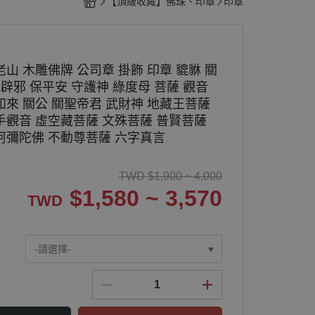
【頂級收藏】佛珠、印章
印章
山 木雕佛牌 公司章 掛飾 印章 貔貅 關
 辟邪 保平安 守護神 綠度母 菩薩 觀音
如來 關公 關聖帝君 武財神 地藏王菩薩
手觀音 虛空藏菩薩 文殊菩薩 普賢菩薩
阿彌陀佛 不動尊菩薩 六字真言
TWD
$
1,900 ~ 4,000
$
1,580 ~ 3,570
TWD
-請選擇-