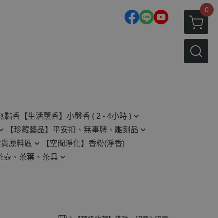
0
無黏香
【生活薰香】小盤香 ( 2 - 4小時 )
【珍藏藝品】平安扣、無事牌、雕刻品
2H 小盤香
珍貴原料區
【空間淨化】香粉(淨香)
平安扣
4H 小盤香
茶壺、茶葉、茶具
無事牌
原木藝品相關