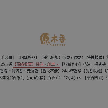
新手必買】
【回購熱品】
【淨化磁場】臥香 ( 線香 )
【快速擴香】
天然立香
【頂級收藏】佛珠、印章
【放鬆身心】精油、擴香機
香塔、倒流香、元寶香
【香火不斷】24小時香環
【品香收藏】
佛珠
無水擴香機
綠棋楠沉香系列
【拜拜祈福】貢香 ( 4 - 12小時 )
【茶香四溢】
沉香原料
創意手串
水氧機
4H-8H 貢香
茶壺
檀香原料
印章
天然精油
12H 貢香
茶葉
樹脂類原料
保養用具
草葉類原料