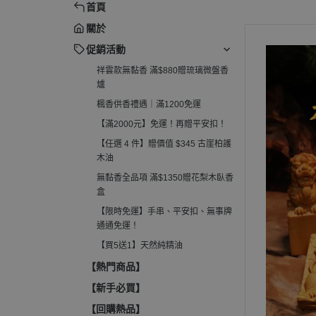
首頁
柏護木油
電子薰香爐
關於
無黏香全品項 滿$1350贈花梨木
淨香粉爐
臥香盒
促銷活動
收納罐、分裝管
祥雲款無黏香 滿$880贈琉璃微盤香
【限時免運】手串、平安扣、無
爐
事牌通通免運！
楓香供香禮遇｜滿1200免運
【買5送1】天然純精油
【滿2000元】免運！再贈平安扣！
【任選 4 件】贈價值 $345 古崖柏護
木油
無黏香全品項 滿$1350贈花梨木臥香
盒
【限時免運】手串、平安扣、無事牌
通通免運！
【買5送1】天然純精油
【熱門商品】
【新手必買】
【回購熱品】