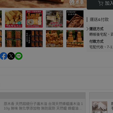
加
運送&付款
運送方式
轉帳後宅配
付款方式
宅配代收
7-
購
原木香 天然超細分子護木油 台灣天然蜂蠟護木油 1
10g 無味 無化學添加物 無防腐劑 天然蠟 蜂蠟油
護木蠟 木蠟油 皮革油 木材 皮革 竹 藤製品 佛珠保