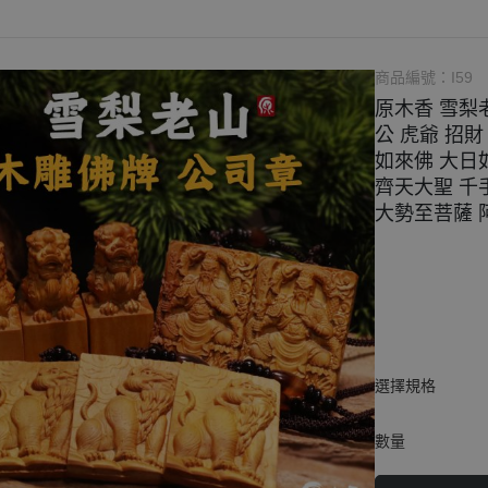
束柴、原木塊
商品編號：
I59
原木香 雪梨老
公 虎爺 招財
如來佛 大日
齊天大聖 千
大勢至菩薩 
選擇規格
數量