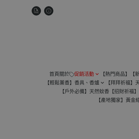
首頁
關於
促銷活動
【熱門商品】
【
【輕鬆薰香】香具、香爐
【拜拜祈福】
祥雲款無黏香 滿$880贈琉璃微
【戶外必備】天然蚊香
【招財祈福】
盤香爐
蚊香爐
【產地獨家】黃金
楓香供香禮遇｜滿1200免運
24H 香環專用爐
【滿2000元】免運！再贈平安
臥香專用
扣！
小盤香專用
【任選 4 件】贈價值 $345 古崖
倒流香香爐