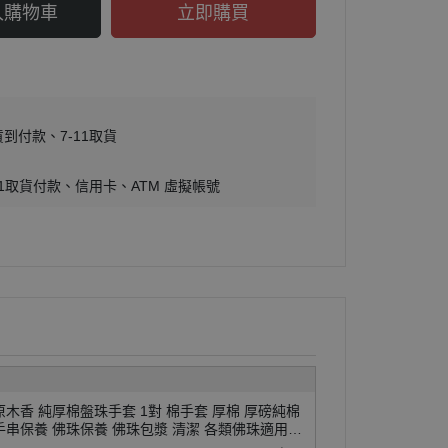
入購物車
立即購買
貨到付款
7-11取貨
11取貨付款
信用卡
ATM 虛擬帳號
原木香 純厚棉盤珠手套 1對 棉手套 厚棉 厚磅純棉
手串保養 佛珠保養 佛珠包漿 清潔 各類佛珠適用
護木油套組 優惠組合