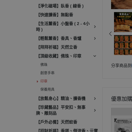
【淨化磁場】臥香 ( 線香 )
【快速擴香】無黏香
【生活薰香】小盤香 ( 2 - 4小
時 )
【輕鬆薰香】香具、香爐
【拜拜祈福】天然立香
【頂級收藏】佛珠、印章
佛珠
分享商品到
創意手串
印章
保養用具
【放鬆身心】精油、擴香機
優惠加
【珍藏藝品】平安扣、無事
牌、雕刻品
【戶外必備】天然蚊香
【招財祈福】香塔、倒流香、元寶