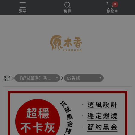
0
選單
搜尋
購物車
【輕鬆薰香】香
蚊香爐
具、香爐