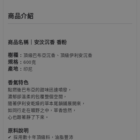
商品介紹
商品名稱
｜
安汶沉香 香粉
樹種 :
頂級巴布亞沉香、頂級伊利安沉香
規格 :
600克
產地 :
印尼
香氣特色
點燃後巴布亞的甜味迅速噴發
，
濃郁卻
溫柔的包覆整個空間
，
隨著伊利安乾燥的草本尾韻鋪展開來，
如同行走在曠野之中
，草香悠然
，
心也跟著靜了下來。
原料說明
✔ 採用數十年頂級料
，油脂豐沛