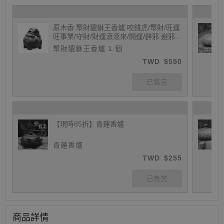
原木香 聚財貔貅王香爐 咬錢虎/聚財/旺運
旺事業/守財/財運滾滾來/開運/辟邪 避邪/
風水/財位/引財氣
聚財貔貅王香爐 1 個
TWD
$550
【現時85折】青蓮香爐
青蓮香爐
TWD
$255
商品詳情