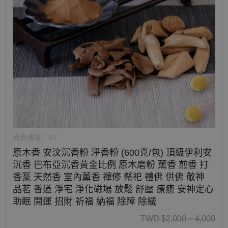
商品編號：
E7
原木香 安汶沉香粉 淨香粉 (600克/包) 頂級伊利安
沉香 巴布亞沉香黃金比例 原木磨粉 薰香 煎香 打
香篆 天然香 室內薰香 禪修 祭祀 禮佛 供佛 敬神
品茗 香道 淨宅 淨化磁場 放鬆 舒壓 療癒 安神定心
助眠 開運 招財 祈福 納福 除障 除穢
TWD
$
2,000 ~ 4,000