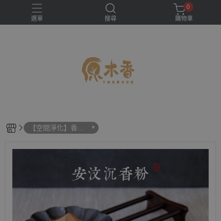
0
選單
搜尋
購物車
【空間淨化】香粉
(淨香)