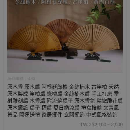
商品編號：
i142
原木香 原木扇 阿根廷綠檀 金絲楠木 古崖柏 天然
原木製成 崖柏扇 綠檀扇 金絲楠木扇 手工打磨 雷
射雕刻扇 木香扇 附流蘇扇子 原木香氣 精緻雕花扇
原木擺設 扇子 摺扇 夏日納涼扇 禮盒推薦 文青風
禮品 開運送禮 家居擺件 玄關擺飾 中式風格裝飾
TWD
$
2,100 ~ 2,900