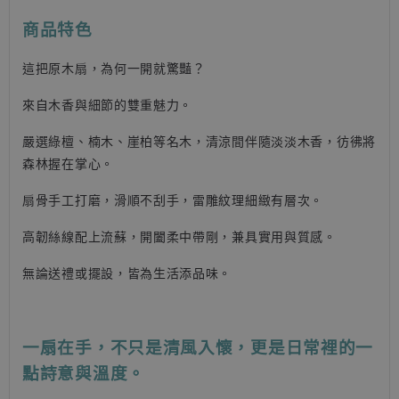
商品特色
這把原木扇，為何一開就驚豔？
來自木香與細節的雙重魅力。
嚴選綠檀、楠木、崖柏等名木，清涼間伴隨淡淡木香，彷彿將
森林握在掌心。
扇骨手工打磨，滑順不刮手，雷雕紋理細緻有層次。
高韌絲線配上流蘇，開闔柔中帶剛，兼具實用與質感。
無論送禮或擺設，皆為生活添品味。
一扇在手，不只是清風入懷，更是日常裡的一
點詩意與溫度。