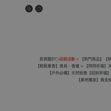
首頁
關於
促銷活動
【熱門商品】
【
【輕鬆薰香】香具、香爐
【拜拜祈福】
祥雲款無黏香 滿$880贈琉璃微
【戶外必備】天然蚊香
【招財祈福】
盤香爐
蚊香爐
【產地獨家】黃金
楓香供香禮遇｜滿1200免運
24H 香環專用爐
【滿2000元】免運！再贈平安
臥香專用
扣！
小盤香專用
【任選 4 件】贈價值 $345 古崖
倒流香香爐