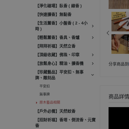
【淨化磁場】臥香 ( 線香 )
【快速擴香】無黏香
【生活薰香】小盤香 ( 2 - 4小
時 )
【輕鬆薰香】香具、香爐
【拜拜祈福】天然立香
【頂級收藏】佛珠、印章
【放鬆身心】精油、擴香機
分享商品到
【珍藏藝品】平安扣、無事
牌、雕刻品
平安扣
無事牌
商品詳
原木藝品相關
【戶外必備】天然蚊香
【招財祈福】香塔、倒流香、元寶
香