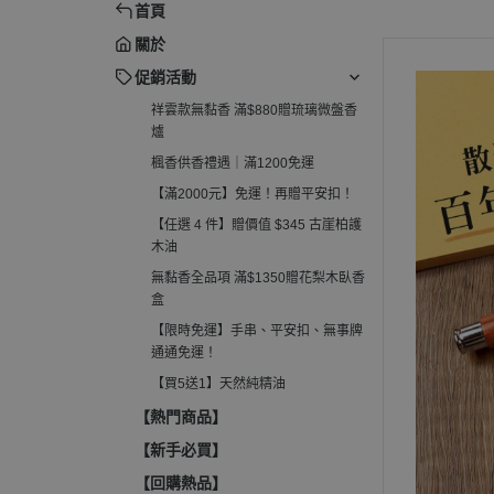
首頁
柏護木油
電子薰香爐
關於
無黏香全品項 滿$1350贈花梨木
淨香粉爐
臥香盒
促銷活動
收納罐、分裝管
祥雲款無黏香 滿$880贈琉璃微盤香
【限時免運】手串、平安扣、無
爐
事牌通通免運！
楓香供香禮遇｜滿1200免運
【買5送1】天然純精油
【滿2000元】免運！再贈平安扣！
【任選 4 件】贈價值 $345 古崖柏護
木油
無黏香全品項 滿$1350贈花梨木臥香
盒
【限時免運】手串、平安扣、無事牌
通通免運！
【買5送1】天然純精油
【熱門商品】
【新手必買】
【回購熱品】