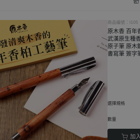
束柴、原木塊
商品編號：
I105
原木香 百年
武漢原生種香
原子筆 原木
書寫筆 簽字筆
選擇規格
數量
加