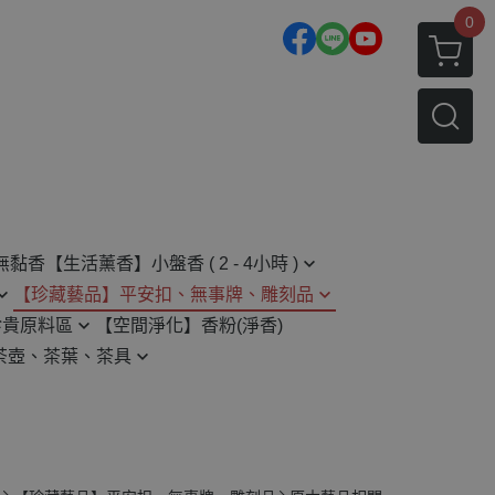
0
無黏香
【生活薰香】小盤香 ( 2 - 4小時 )
【珍藏藝品】平安扣、無事牌、雕刻品
2H 小盤香
珍貴原料區
【空間淨化】香粉(淨香)
平安扣
4H 小盤香
茶壺、茶葉、茶具
無事牌
原木藝品相關