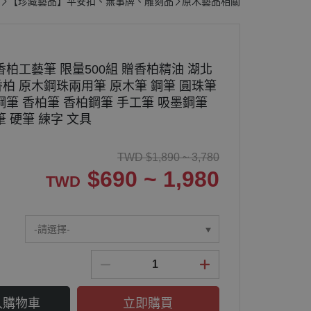
【珍藏藝品】平安扣、無事牌、雕刻品
原木藝品相關
香柏工藝筆 限量500組 贈香柏精油 湖北
柏 原木鋼珠兩用筆 原木筆 鋼筆 圓珠筆
鋼筆 香柏筆 香柏鋼筆 手工筆 吸墨鋼筆
 硬筆 練字 文具
TWD
$
1,890 ~ 3,780
$
690 ~ 1,980
TWD
-請選擇-
入購物車
立即購買