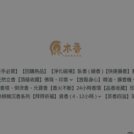
新手必買】
【回購熱品】
【淨化磁場】臥香 ( 線香 )
【快速擴香】
天然立香
【頂級收藏】佛珠、印章
【放鬆身心】精油、擴香機
香塔、倒流香、元寶香
【香火不斷】24小時香環
【品香收藏】
佛珠
無水擴香機
綠棋楠沉香系列
【拜拜祈福】貢香 ( 4 - 12小時 )
【茶香四溢】
沉香原料
創意手串
水氧機
4H-8H 貢香
茶壺
檀香原料
印章
天然精油
12H 貢香
茶葉
樹脂類原料
保養用具
草葉類原料